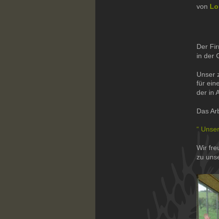
von 
Lo
Der Fir
in der 
Unser 
für ein
der in 
Das Arb
“ Unse
Wir fre
zu uns